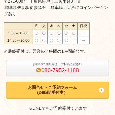
〒271-0087 千葉県松戸市三矢小台3丁目
北総線 矢切駅徒歩15分 駐車場：近所にコインパーキン
グあり
月
火
水
木
金
土
日祝
9:00～13:00
〇
〇
〇
〇
〇
〇
ー
14:30～20:00
〇
〇
〇
〇
〇
―
ー
※最終受付は、営業終了時間の1時間前です。
お気軽にお問合せ・ご相談ください
080-7952-1188
お問合せ・ご予約フォーム
(24時間受付中）
※LINEでもご予約受付ています